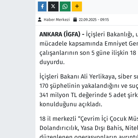
Siyaset
Haber Merkezi
22.09.2025 - 09:15
Spor
ANKARA (İGFA) -
İçişleri Bakanlığı,
mücadele kapsamında Emniyet Gene
Süleymanpaşa
çalışanlarının son 5 güne ilişkin 1
duyurdu.
Tekirdağ
İçişleri Bakanı Ali Yerlikaya, sibe
170 şüphelinin yakalandığını ve suç
341 milyon TL değerinde 5 adet şirk
konulduğunu açıkladı.
18 il merkezli “Çevrim İçi Çocuk Müst
Dolandırıcılık, Yasa Dışı Bahis, Nite
düzenlenen operasyonların ayrıntı