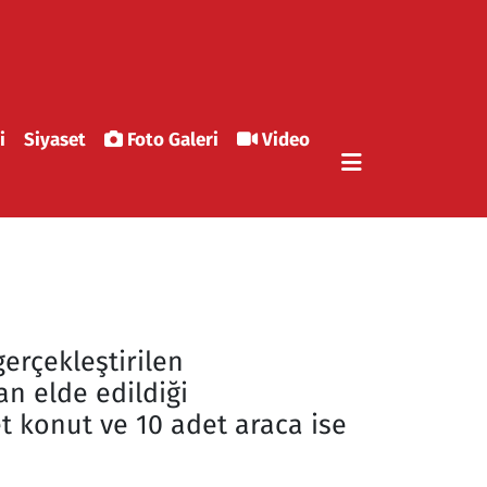
i
Siyaset
Foto Galeri
Video
erçekleştirilen
an elde edildiği
et konut ve 10 adet araca ise