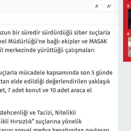
-
+
A
A
5
 uzun bir süredir sürdürdüğü siber suçlarla
6
l Müdürlüğü'ne bağlı ekipler ve MASAK
8 il merkezinde yürüttüğü çalışmaları
r suçlarla mücadele kapsamında son 5 günde
tan elde edildiği değerlendirilen yaklaşık
et, 7 adet konut ve 10 adet araca el
ehcenliği ve Tacizi, Nitelikli
likli Hırsızlık” suçlarına yönelik
larını sosyal medya hesabından paylaşan