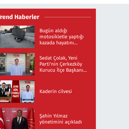
Trend Haberler
Bugün aldığı
motosikletle yaptığı
kazada hayatını
kaybetti
Sedat Çolak, Yeni
Parti'nin Çerkezköy
Kurucu İlçe Başkanı
Oldu
Kaderin cilvesi
Şahin Yılmaz
yönetimini açıkladı