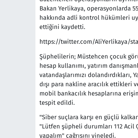
Bakan Yerlikaya, operasyonlarda 55
hakkında adli kontrol hükümleri uy
ettiğini kaydetti.
https://twitter.com/AliYerlikaya/
Şüphelilerin; Müstehcen çocuk görü
hesap kullanımı, yatırım danışmanlı
vatandaşlarımızı dolandırdıkları, Y
dışı para nakline aracılık ettikleri 
mobil bankacılık hesaplarına erişim
tespit edildi.
"Siber suçlara karşı en güçlü kalkan
"Lütfen şüpheli durumları 112 Acil Ç
yapalım" çağrısını yineledi.