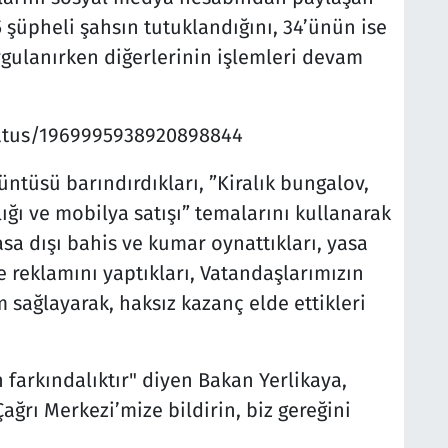
 şüpheli şahsın tutuklandığını, 34’ünün ise
gulanırken diğerlerinin işlemleri devam
status/1969995938920898844
ntüsü barındırdıkları, ”Kiralık bungalov,
ğı ve mobilya satışı” temalarını kullanarak
asa dışı bahis ve kumar oynattıkları, yasa
ve reklamını yaptıkları, Vatandaşlarımızın
 sağlayarak, haksız kazanç elde ettikleri
 farkındalıktır" diyen Bakan Yerlikaya,
ağrı Merkezi’mize bildirin, biz gereğini