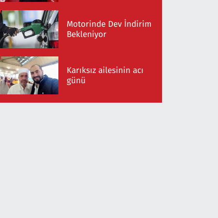
Motorinde Dev İndirim
Bekleniyor
Karıksız ailesinin acı
günü