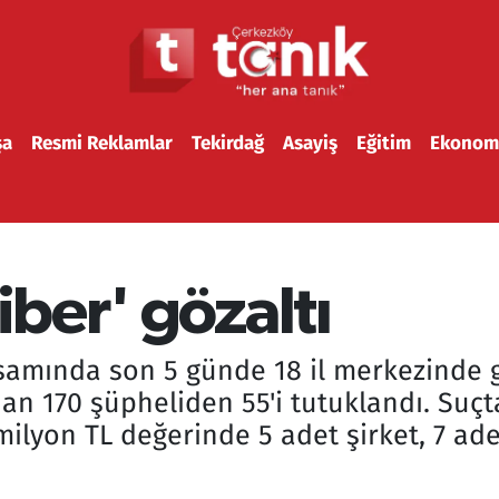
şa
Resmi Reklamlar
Tekirdağ
Asayiş
Eğitim
Ekonom
iber' gözaltı
amında son 5 günde 18 il merkezinde g
an 170 şüpheliden 55'i tutuklandı. Suçt
milyon TL değerinde 5 adet şirket, 7 ad